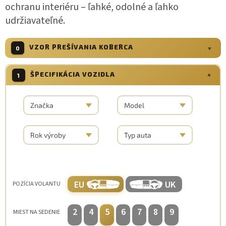
ochranu interiéru – ľahké, odolné a ľahko
udržiavateľné.
VZOR PREŠÍVANIA KOBERCA
0
ŠPECIFIKÁCIA VOZIDLA
1
DIAMOND LINE
HEXA LINE
STRIPE LINE
EU
UK
POZÍCIA VOLANTU
2
4
5
6
7
8
9
MIEST NA SEDENIE