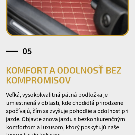
05
KOMFORT A ODOLNOSŤ BEZ
KOMPROMISOV
Veľká, vysokokvalitná pätná podložka je
umiestnená v oblasti, kde chodidlá prirodzene
spočívajú, čím sa zvyšuje pohodlie a odolnosť pri
jazde. Objavte znova jazdu s bezkonkurenčným
komfortom a luxusom, ktorý poskytujú naše