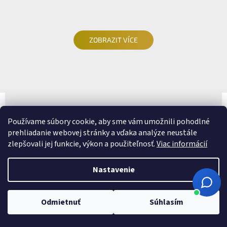
ZOBRAZIT VÍCE
Používame súbory cookie, aby sme vám umožnili pohodlné
ČO OBSAHUJE BALENIE ?
prehliadanie webovej stránky a vďaka analýze neustále
zlepšovali jej funkcie, výkon a použiteľnosť.
Viac informácií
Nastavenie
Odmietnuť
Súhlasím
LUXUSNÉ AUTOKOBERCE VYROBENÉ NA
MIERU VÁŠHO VOZIDLA