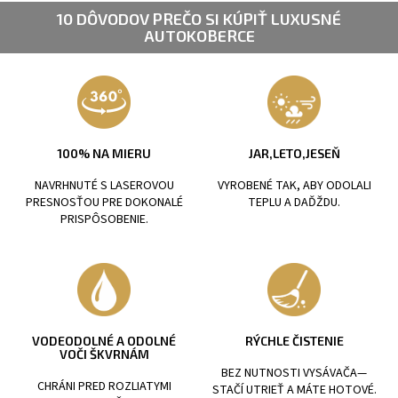
10 DÔVODOV PREČO SI KÚPIŤ LUXUSNÉ
AUTOKOBERCE
100% NA MIERU
JAR,LETO,JESEŇ
NAVRHNUTÉ S LASEROVOU
VYROBENÉ TAK, ABY ODOLALI
PRESNOSŤOU PRE DOKONALÉ
TEPLU A DAĎŽDU.
PRISPÔSOBENIE.
VODEODOLNÉ A ODOLNÉ
RÝCHLE ČISTENIE
VOČI ŠKVRNÁM
BEZ NUTNOSTI VYSÁVAČA—
CHRÁNI PRED ROZLIATYMI
STAČÍ UTRIEŤ A MÁTE HOTOVÉ.