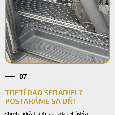
07
TRETÍ RAD SEDADIEL?
POSTARÁME SA OŇ!
Chcete udržať tretí rad sedadiel čistý a