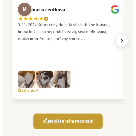
M
maria rentkova
3. 11. 2024 Koberčeky do autá sú skutočne krásne,
M
hrubá koža a na nej druhá vrstva, sivá melírovaná,
ni
dodali interiéru ten správny šmrnc …
pr
po
m
Čítať viac
Čí
Napíšte nám recenziu