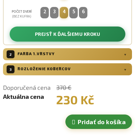
2
3
4
5
6
POČET DVERÍ
(BEZ KUFRA)
PREJSŤ K ĎALŠIEMU KROKU
FARBA 1.VRSTVY
2
ROZLOŽENIE KOBERCOV
3
Doporučená cena
370 €
len prvý rad
+ €0
230 Kč
Aktuálna cena
Jednotková
cena:
Pridať do košíka
prvý a druhý rad
+ €35