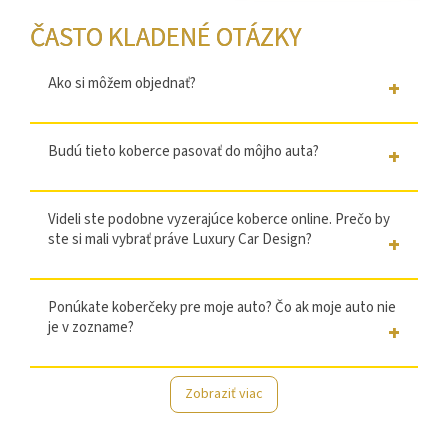
ČASTO KLADENÉ OTÁZKY
prvý, druhý a tretí rad
+ €155
Ako si môžem objednať?
Budú tieto koberce pasovať do môjho auta?
Videli ste podobne vyzerajúce koberce online. Prečo by
ste si mali vybrať práve Luxury Car Design?
Ponúkate koberčeky pre moje auto? Čo ak moje auto nie
je v zozname?
Zobraziť viac