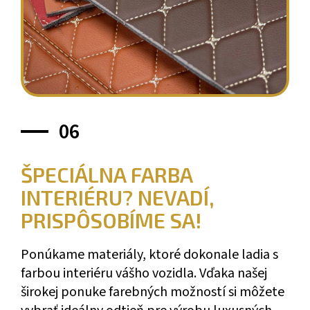
06
ŠPECIÁLNA FARBA
INTERIÉRU? NEVADÍ,
PRISPÔSOBÍME SA!
Ponúkame materiály, ktoré dokonale ladia s
farbou interiéru vášho vozidla. Vďaka našej
širokej ponuke farebných možností si môžete