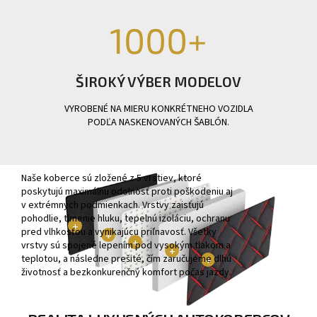
1000
+
ŠIROKÝ VÝBER MODELOV
VYROBENÉ NA MIERU KONKRÉTNEHO VOZIDLA
PODĽA NASKENOVANÝCH ŠABLÓN.
ZLOŽENIE MATERIÁLU
Naše koberce sú zložené z 5 vrstiev, ktoré
poskytujú maximálnu odolnosť proti poškodeniu aj
v extrémnych podmienkach. Vrstvy zaisťujú
pohodlie, tlmenie hluku, tepelnú izoláciu, ochranu
pred vlhkosťou a vynikajúcu priľnavosť. Všetky
vrstvy sú spojené lepením pod vysokým tlakom a
teplotou, a následne prešité, čím zaručujeme dlhú
životnosť a bezkonkurenčný komfort počas jazdy.