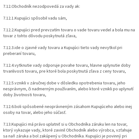
7.12.Obchodník nezodpovedá za vady ak:
7.12.1.Kupujúci spôsobil vadu sám,
7.12.2.Kupujúci pred prevzatím tovaru o vade tovaru vedel a bola mu na
tovar z tohto dôvodu poskytnutá zľava,
7.12.3.ide o zjavné vady tovaru a Kupujúci tieto vady nevytkol pri
preberaní tovaru,
7.12.4.vytknutie vady odporuje povahe tovaru, hlavne uplynutie doby
trvanlivosti tovaru, pre ktoré bola poskytnutá zľava z ceny tovaru,
7.12.5.vznikli v záručnej dobe v dôsledku opotrebenia tovaru, jeho
nesprávnym, či nadmerným používaním, alebo ktoré vznikli po uplynutí
doby životnosti tovaru,
7.12.6.boli spôsobené neoprávneným zásahom Kupujúceho alebo inej
osoby na tovar, alebo jeho súčasť.
7.13.Kupujúci má právo uplatniť si u Obchodníka záruku len na tovar,
ktorý vykazuje vady, ktoré zavinil Obchodník alebo výrobca, vzťahuje
sa naň záruka a bol zakúpený u Obchodníka. Kupujúci je povinný pri