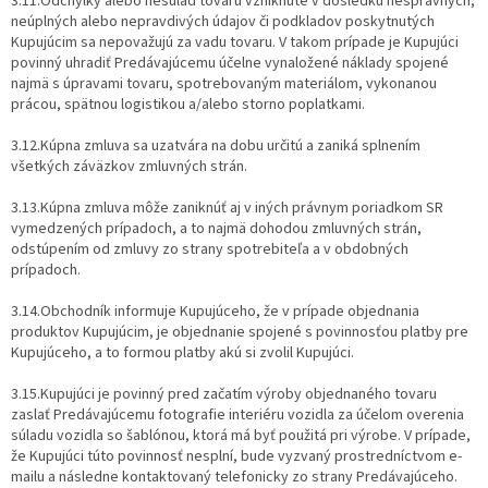
3.11.Odchýlky alebo nesúlad tovaru vzniknuté v dôsledku nesprávnych,
neúplných alebo nepravdivých údajov či podkladov poskytnutých
Kupujúcim sa nepovažujú za vadu tovaru. V takom prípade je Kupujúci
povinný uhradiť Predávajúcemu účelne vynaložené náklady spojené
najmä s úpravami tovaru, spotrebovaným materiálom, vykonanou
prácou, spätnou logistikou a/alebo storno poplatkami.
3.12.Kúpna zmluva sa uzatvára na dobu určitú a zaniká splnením
všetkých záväzkov zmluvných strán.
3.13.Kúpna zmluva môže zaniknúť aj v iných právnym poriadkom SR
vymedzených prípadoch, a to najmä dohodou zmluvných strán,
odstúpením od zmluvy zo strany spotrebiteľa a v obdobných
prípadoch.
3.14.Obchodník informuje Kupujúceho, že v prípade objednania
produktov Kupujúcim, je objednanie spojené s povinnosťou platby pre
Kupujúceho, a to formou platby akú si zvolil Kupujúci.
3.15.Kupujúci je povinný pred začatím výroby objednaného tovaru
zaslať Predávajúcemu fotografie interiéru vozidla za účelom overenia
súladu vozidla so šablónou, ktorá má byť použitá pri výrobe. V prípade,
že Kupujúci túto povinnosť nesplní, bude vyzvaný prostredníctvom e-
mailu a následne kontaktovaný telefonicky zo strany Predávajúceho.