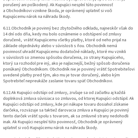
porušený ani poškodený. Ak Kupujúci nesplní túto povinnosť
a Obchodníkovi vznikne škoda, je oprávnený uplatniť si voči
Kupujúcemu nárok na náhradu škody.
6.11.Obchodník je povinný bez zbytočného odkladu, najneskôr však do
14 dní odo dňa, kedy mu bolo oznámenie o odstúpení od zmluvy
doručené, vrátiť Kupujúcemu všetky platby, ktoré od neho prijal na
základe objednávky alebo v súvislosti s ňou. Obchodník nemá
povinnosť uhradiť Kupujúcemu dodatočné náklady, ktoré mu vznikli
v súvislosti so zmenou spôsobu doručenia, zo strany Kupujúceho,
ktorý sa rozhodol pre iný, ako je najlacnejší, bežný spôsob doručenia
ponúkaný Obchodníkom. Obchodník nie je povinný vrátiť Spotrebiteľovi
uvedené platby pred tým, ako mu je tovar doručený, alebo kým
Spotrebiteľ nepreukáže zaslanie tovaru späť Obchodníkovi.
6.12.Ak Kupujúci odstúpi od zmluvy, zrušuje sa od začiatku aj každá
doplnková zmluva súvisiaca so zmluvou, od ktorej Kupujúci odstúpil. Ak
Kupujúci odstúpi od zmluvy, kde pri nákupe tovaru dosiahol získanie
darčeka, rozväzuje sa taktiež darovacia zmluva a Kupujúci je povinný
tento darček vrátiť spolu s tovarom, ak sa zmluvné strany nedohodli
inak. Ak Kupujúci nesplní túto povinnosť, Obchodník je oprávnený
uplatniť si voči Kupujúcemu nárok na náhradu škody.