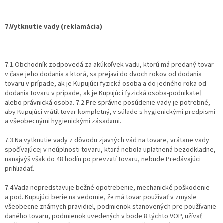
7.Vytknutie vady (reklamácia)
7.1.Obchodník zodpovedá za akúkoľvek vadu, ktorú má predaný tovar
v čase jeho dodania a ktorá, sa prejaví do dvoch rokov od dodania
tovaru v prípade, ak je Kupujúci fyzická osoba a do jedného roka od
dodania tovaru v prípade, ak je Kupujúci fyzická osoba-podnikateľ
alebo právnická osoba. 7.2.Pre správne posúdenie vady je potrebné,
aby Kupujúci vrátil tovar kompletný, v súlade s hygienickými predpismi
a všeobecnými hygienickými zásadami.
7.3.Na vytknutie vady z dôvodu zjavných vád na tovare, vrátane vady
spočívajúcej v neúplnosti tovaru, ktorá nebola uplatnená bezodkladne,
nanajvýš však do 48 hodín po prevzatí tovaru, nebude Predávajúci
prihliadať.
7.4.Vada nepredstavuje bežné opotrebenie, mechanické poškodenie
a pod. Kupujúci berie na vedomie, že má tovar používať v zmysle
všeobecne známych pravidiel, podmienok stanovených pre používanie
daného tovaru, podmienok uvedených v bode 8 týchto VOP, užívať