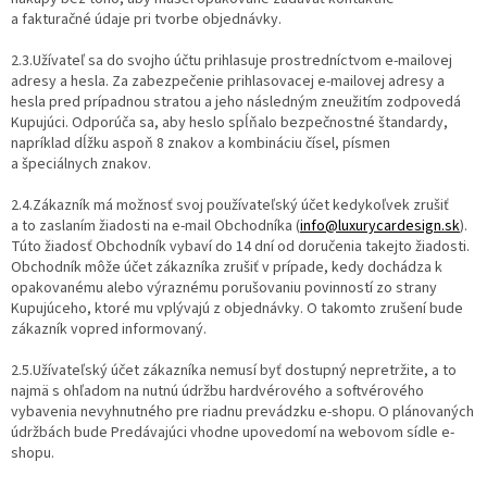
a fakturačné údaje pri tvorbe objednávky.
2.3.Užívateľ sa do svojho účtu prihlasuje prostredníctvom e-mailovej
adresy a hesla. Za zabezpečenie prihlasovacej e-mailovej adresy a
hesla pred prípadnou stratou a jeho následným zneužitím zodpovedá
Kupujúci. Odporúča sa, aby heslo spĺňalo bezpečnostné štandardy,
napríklad dĺžku aspoň 8 znakov a kombináciu čísel, písmen
a špeciálnych znakov.
2.4.Zákazník má možnosť svoj používateľský účet kedykoľvek zrušiť
a to zaslaním žiadosti na e-mail Obchodníka (
info@luxurycardesign.sk
).
Túto žiadosť Obchodník vybaví do 14 dní od doručenia takejto žiadosti.
Obchodník môže účet zákazníka zrušiť v prípade, kedy dochádza k
opakovanému alebo výraznému porušovaniu povinností zo strany
Kupujúceho, ktoré mu vplývajú z objednávky. O takomto zrušení bude
zákazník vopred informovaný.
2.5.Užívateľský účet zákazníka nemusí byť dostupný nepretržite, a to
najmä s ohľadom na nutnú údržbu hardvérového a softvérového
vybavenia nevyhnutného pre riadnu prevádzku e-shopu. O plánovaných
údržbách bude Predávajúci vhodne upovedomí na webovom sídle e-
shopu.