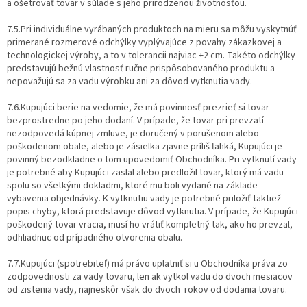
a ošetrovať tovar v súlade s jeho prirodzenou životnosťou.
7.5.Pri individuálne vyrábaných produktoch na mieru sa môžu vyskytnúť
primerané rozmerové odchýlky vyplývajúce z povahy zákazkovej a
technologickej výroby, a to v tolerancii najviac ±2 cm. Takéto odchýlky
predstavujú bežnú vlastnosť ručne prispôsobovaného produktu a
nepovažujú sa za vadu výrobku ani za dôvod vytknutia vady.
7.6.Kupujúci berie na vedomie, že má povinnosť prezrieť si tovar
bezprostredne po jeho dodaní. V prípade, že tovar pri prevzatí
nezodpovedá kúpnej zmluve, je doručený v porušenom alebo
poškodenom obale, alebo je zásielka zjavne príliš ľahká, Kupujúci je
povinný bezodkladne o tom upovedomiť Obchodníka. Pri vytknutí vady
je potrebné aby Kupujúci zaslal alebo predložil tovar, ktorý má vadu
spolu so všetkými dokladmi, ktoré mu boli vydané na základe
vybavenia objednávky. K vytknutiu vady je potrebné priložiť taktiež
popis chyby, ktorá predstavuje dôvod vytknutia. V prípade, že Kupujúci
poškodený tovar vracia, musí ho vrátiť kompletný tak, ako ho prevzal,
odhliadnuc od prípadného otvorenia obalu.
7.7.Kupujúci (spotrebiteľ) má právo uplatniť si u Obchodníka práva zo
zodpovednosti za vady tovaru, len ak vytkol vadu do dvoch mesiacov
od zistenia vady, najneskôr však do dvoch rokov od dodania tovaru.