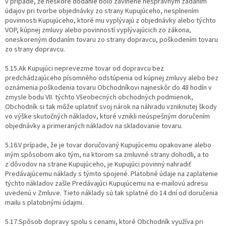
v prípade, že neskoré dodanie bolo zavinené nesprávnym zadaním
údajov pri tvorbe objednávky zo strany Kupujúceho, nesplnením
povinnosti Kupujúceho, ktoré mu vyplývajú z objednávky alebo týchto
VOP, kúpnej zmluvy alebo povinností vyplývajúcich zo zákona,
oneskoreným dodaním tovaru zo strany dopravcu, poškodením tovaru
zo strany dopravcu.
5.15.Ak Kupujúci neprevezme tovar od dopravcu bez
predchádzajúceho písomného odstúpenia od kúpnej zmluvy alebo bez
oznámenia poškodenia tovaru Obchodníkovi najneskôr do 48 hodín v
zmysle bodu VII. týchto Všeobecných obchodných podmienok,
Obchodník si tak môže uplatniť svoj nárok na náhradu vzniknutej škody
vo výške skutočných nákladov, ktoré vznikli neúspešným doručením
objednávky a primeraných nákladov na skladovanie tovaru.
5.16.V prípade, že je tovar doručovaný Kupujúcemu opakovane alebo
iným spôsobom ako tým, na ktorom sa zmluvné strany dohodli, a to
z dôvodov na strane Kupujúceho, je Kupujúci povinný nahradiť
Predávajúcemu náklady s týmto spojené. Platobné údaje na zaplatenie
týchto nákladov zašle Predávajúci Kupujúcemu na e-mailovú adresu
uvedenú v Zmluve. Tieto náklady sú tak splatné do 14 dní od doručenia
mailu s platobnými údajmi.
5.17.Spôsob dopravy spolu s cenami, ktoré Obchodník využíva pri