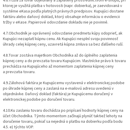
4.6.Tržba za tovar objednaný a zaplatený prostredníctvom e-shopu, pri
ktorej je využitá platba v hotovosti (napr. dobierka), je zaevidovaná v
systéme eKasa podľa platných právnych predpisov. Kupujúci dostane
faktúru alebo daňový doklad, ktorý obsahuje informáciu o evidencii
tržby v eKase. Papierové odovzdanie dokladu nie je povinné.
4.7.Obchodník je oprávnený odovzdanie predmetu kúpy odoprieť, ak
Kupujúci nezaplatí kúpnu cenu. Ak Kupujúci nesplní svoju povinnosť
úhrady celej kúpnej ceny, uzavretá kúpna zmluva sa bez ďalšieho ruší.
4.8.Tovar zostáva majetkom Obchodníka až do úplného zaplatenia
kúpnej ceny a do prevzatia tovaru Kupujúcim. Vlastnícke právo k tovaru
prechádza na Kupujúceho až momentom zaplatenia kúpnej ceny
a prevzatia tovaru.
4.9.Zálohová faktúra je Kupujúcemu vystavená v elektronickej podobe
po úhrade kúpnej ceny a zaslaná na e-mailovú adresu uvedenú v
objednávke. Daňový doklad (faktúra) je Kupujúcemu doručený v
elektronickej podobe po doručení tovaru.
4.10.Ku zaslaniu tovaru dochádza po pripísaní hodnoty kúpnej ceny na
účet Obchodníka. Týmto momentom začínajú plynúť taktiež lehoty na
doručenie tovaru, pokiaľ sa nejedná o platbu na dobierku podľa bodu
4.5. e) týchto VOP.