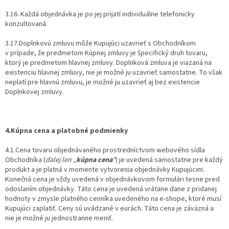
3.16. Každá objednávka je po jej prijatí individuálne telefonicky
konzultovaná.
3.17.Doplnkovú zmluvu môže Kupujúci uzavrieť s Obchodníkom
v prípade, že predmetom Kúpnej zmluvy je špecifický druh tovaru,
ktorý je predmetom hlavnej zmluvy. Doplnková zmluva je viazaná na
existenciu hlavnej zmluvy, nie je možné ju uzavrieť samostatne. To však
neplatí pre hlavnú zmluvu, je možné ju uzavrieť aj bez existencie
Doplnkovej zmluvy.
4.Kúpna cena a platobné podmienky
4.1.Cena tovaru objednávaného prostredníctvom webového sídla
Obchodníka (
ďalej len
„
kúpna cena
“
) je uvedená samostatne pre každý
produkt a je platná v momente vytvorenia objednávky Kupujúcim.
Konečná cena je vždy uvedená v objednávkovom formulári tesne pred
odoslaním objednávky. Táto cena je uvedená vrátane dane z pridanej
hodnoty v zmysle platného cenníka uvedeného na e-shope, ktoré musí
Kupujúci zaplatiť. Ceny sú uvádzané v eurách. Táto cena je záväzná a
nie je možné ju jednostranne meniť.