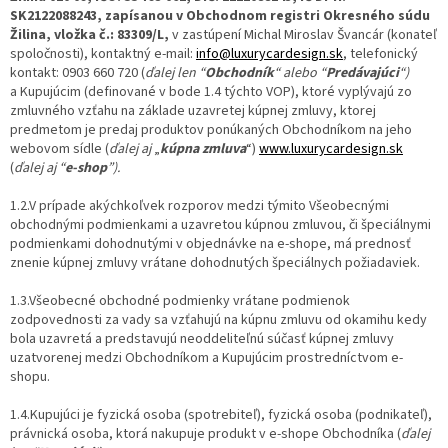
SK2122088243, zapísanou v Obchodnom registri Okresného súdu
Žilina, vložka č.: 83309/L,
v zastúpení Michal Miroslav Švancár (konateľ
spoločnosti), kontaktný e-mail:
info@luxurycardesign.sk
, telefonický
kontakt: 0903 660 720 (
ďalej len “
Obchodník
“ alebo “
Predávajúci
“)
a Kupujúcim (definované v bode 1.4 týchto VOP), ktoré vyplývajú zo
zmluvného vzťahu na základe uzavretej kúpnej zmluvy, ktorej
predmetom je predaj produktov ponúkaných Obchodníkom na jeho
webovom sídle (
ďalej aj
„
kúpna zmluva
“)
www.luxurycardesign.sk
(
ďalej aj “
e-shop
”).
1.2.V prípade akýchkoľvek rozporov medzi týmito Všeobecnými
obchodnými podmienkami a uzavretou kúpnou zmluvou, či špeciálnymi
podmienkami dohodnutými v objednávke na e-shope, má prednosť
znenie kúpnej zmluvy vrátane dohodnutých špeciálnych požiadaviek.
1.3.Všeobecné obchodné podmienky vrátane podmienok
zodpovednosti za vady sa vzťahujú na kúpnu zmluvu od okamihu kedy
bola uzavretá a predstavujú neoddeliteľnú súčasť kúpnej zmluvy
uzatvorenej medzi Obchodníkom a Kupujúcim prostredníctvom e-
shopu.
1.4.Kupujúci je fyzická osoba (spotrebiteľ), fyzická osoba (podnikateľ),
právnická osoba, ktorá nakupuje produkt v e-shope Obchodníka (
ďalej