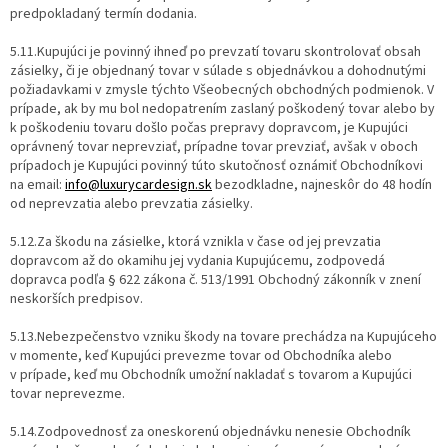
predpokladaný termín dodania.
5.11.Kupujúci je povinný ihneď po prevzatí tovaru skontrolovať obsah
zásielky, či je objednaný tovar v súlade s objednávkou a dohodnutými
požiadavkami v zmysle týchto Všeobecných obchodných podmienok. V
prípade, ak by mu bol nedopatrením zaslaný poškodený tovar alebo by
k poškodeniu tovaru došlo počas prepravy dopravcom, je Kupujúci
oprávnený tovar neprevziať, prípadne tovar prevziať, avšak v oboch
prípadoch je Kupujúci povinný túto skutočnosť oznámiť Obchodníkovi
na email:
info@luxurycardesign.sk
bezodkladne, najneskôr do 48 hodín
od neprevzatia alebo prevzatia zásielky.
5.12.Za škodu na zásielke, ktorá vznikla v čase od jej prevzatia
dopravcom až do okamihu jej vydania Kupujúcemu, zodpovedá
dopravca podľa § 622 zákona č. 513/1991 Obchodný zákonník v znení
neskorších predpisov.
5.13.Nebezpečenstvo vzniku škody na tovare prechádza na Kupujúceho
v momente, keď Kupujúci prevezme tovar od Obchodníka alebo
v prípade, keď mu Obchodník umožní nakladať s tovarom a Kupujúci
tovar neprevezme.
5.14.Zodpovednosť za oneskorenú objednávku nenesie Obchodník