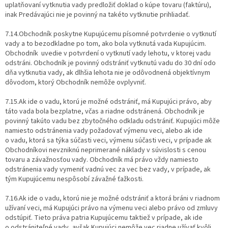
uplatňovaní vytknutia vady predložiť doklad o kúpe tovaru (faktúru),
inak Predávajúci nie je povinný na takéto vytknutie prihliadať.
7.14.Obchodník poskytne Kupujúcemu písomné potvrdenie o vytknutí
vady a to bezodkladne po tom, ako bola vytknutá vada Kupujúcim.
Obchodník uvedie v potvrdení o vytknutí vady lehotu, v ktorej vadu
odstráni. Obchodník je povinný odstrániť vytknutú vadu do 30 dní odo
dňa vytknutia vady, ak dlhšia lehota nie je odôvodnená objektívnym
dôvodom, ktorý Obchodník nemôže ovplyvniť.
7.15.Ak ide o vadu, ktorú je možné odstrániť, má Kupujúci právo, aby
táto vada bola bezplatne, včas a riadne odstránená. Obchodník je
povinný takúto vadu bez zbytočného odkladu odstrániť. Kupujúci môže
namiesto odstránenia vady požadovať výmenu veci, alebo ak ide
o vadu, ktorá sa týka súčasti veci, výmenu súčasti veci, v prípade ak
Obchodníkovi nevzniknú neprimerané náklady v súvislosti s cenou
tovaru a závažnosťou vady. Obchodník má právo vždy namiesto
odstránenia vady vymeniť vadnú vec za vec bez vady, v prípade, ak
tým Kupujúcemu nespôsobí závažné ťažkosti.
7.16.Ak ide o vadu, ktorú nie je možné odstrániť a ktorá bráni v riadnom
užívaní veci, má Kupujúci právo na výmenu veci alebo právo od zmluvy
odstúpiť. Tieto práva patria Kupujúcemu taktiež v prípade, ak ide
o odstrániteľné vady, avšak Kupujúci nemôže vec riadne užívať kvôli