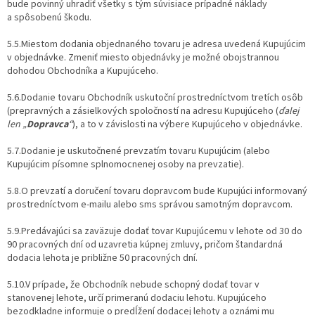
bude povinný uhradiť všetky s tým súvisiace prípadné náklady
a spôsobenú škodu.
5.5.Miestom dodania objednaného tovaru je adresa uvedená Kupujúcim
v objednávke. Zmeniť miesto objednávky je možné obojstrannou
dohodou Obchodníka a Kupujúceho.
5.6.Dodanie tovaru Obchodník uskutoční prostredníctvom tretích osôb
(prepravných a zásielkových spoločností na adresu Kupujúceho (
ďalej
len „
Dopravca
“
), a to v závislosti na výbere Kupujúceho v objednávke.
5.7.Dodanie je uskutočnené prevzatím tovaru Kupujúcim (alebo
Kupujúcim písomne splnomocnenej osoby na prevzatie).
5.8.O prevzatí a doručení tovaru dopravcom bude Kupujúci informovaný
prostredníctvom e-mailu alebo sms správou samotným dopravcom.
5.9.Predávajúci sa zaväzuje dodať tovar Kupujúcemu v lehote od 30 do
90 pracovných dní od uzavretia kúpnej zmluvy, pričom štandardná
dodacia lehota je približne 50 pracovných dní.
5.10.V prípade, že Obchodník nebude schopný dodať tovar v
stanovenej lehote, určí primeranú dodaciu lehotu. Kupujúceho
bezodkladne informuje o predĺžení dodacej lehoty a oznámi mu