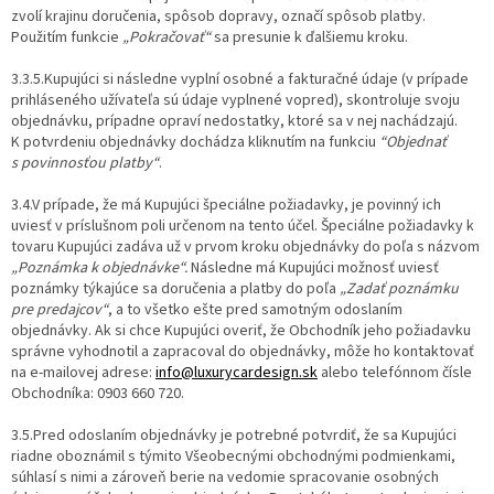
zvolí krajinu doručenia, spôsob dopravy, označí spôsob platby.
Použitím funkcie
„Pokračovať“
sa presunie k ďalšiemu kroku.
3.3.5.Kupujúci si následne vyplní osobné a fakturačné údaje (v prípade
prihláseného užívateľa sú údaje vyplnené vopred), skontroluje svoju
objednávku, prípadne opraví nedostatky, ktoré sa v nej nachádzajú.
K potvrdeniu objednávky dochádza kliknutím na funkciu
“Objednať
s povinnosťou platby“
.
3.4.V prípade, že má Kupujúci špeciálne požiadavky, je povinný ich
uviesť v príslušnom poli určenom na tento účel. Špeciálne požiadavky k
tovaru Kupujúci zadáva už v prvom kroku objednávky do poľa s názvom
„Poznámka k objednávke“.
Následne má Kupujúci možnosť uviesť
poznámky týkajúce sa doručenia a platby do poľa
„Zadať poznámku
pre predajcov“
, a to všetko ešte pred samotným odoslaním
objednávky. Ak si chce Kupujúci overiť, že Obchodník jeho požiadavku
správne vyhodnotil a zapracoval do objednávky, môže ho kontaktovať
na e-mailovej adrese:
info@luxurycardesign.sk
alebo telefónnom čísle
Obchodníka: 0903 660 720.
3.5.Pred odoslaním objednávky je potrebné potvrdiť, že sa Kupujúci
riadne oboznámil s týmito Všeobecnými obchodnými podmienkami,
súhlasí s nimi a zároveň berie na vedomie spracovanie osobných