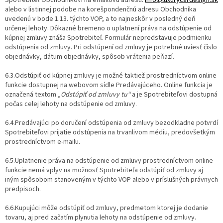
alebo v listinnej podobe na korešpondenčnú adresu Obchodníka
uvedenú v bode 1.13. týchto VOP, a to najneskôr v posledný deň
určenej lehoty. Dôkazné bremeno o uplatnení práva na odstúpenie od
kúpnej zmluvy znáša Spotrebiteľ. Formulár nepredstavuje podmienku
odstúpenia od zmluvy. Pri odstúpení od zmluvy je potrebné uviesť číslo
objednávky, dátum objednávky, spôsob vrátenia peňazí.
6.3.Odstúpiť od kúpnej zmluvy je možné taktiež prostredníctvom online
funkcie dostupnej na webovom sídle Predávajúceho. Online funkcia je
označená textom „
Odstúpiť od zmluvy tu“
a je Spotrebiteľovi dostupná
počas celej lehoty na odstúpenie od zmluvy.
6.4.Predávajúci po doručení odstúpenia od zmluvy bezodkladne potvrdí
Spotrebiteľovi prijatie odstúpenia na trvanlivom médiu, predovšetkým
prostredníctvom e-mailu.
6.5.Uplatnenie práva na odstúpenie od zmluvy prostredníctvom online
funkcie nemá vplyv na možnosť Spotrebiteľa odstúpiť od zmluvy aj
iným spôsobom stanoveným v týchto VOP alebo v príslušných právnych
predpisoch.
6.6.Kupujúci môže odstúpiť od zmluvy, predmetom ktorej je dodanie
tovaru, aj pred začatím plynutia lehoty na odstúpenie od zmluvy.