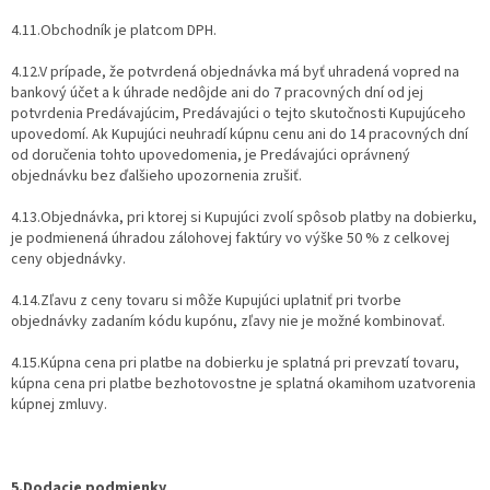
4.11.Obchodník je platcom DPH.
4.12.V prípade, že potvrdená objednávka má byť uhradená vopred na
bankový účet a k úhrade nedôjde ani do 7 pracovných dní od jej
potvrdenia Predávajúcim, Predávajúci o tejto skutočnosti Kupujúceho
upovedomí. Ak Kupujúci neuhradí kúpnu cenu ani do 14 pracovných dní
od doručenia tohto upovedomenia, je Predávajúci oprávnený
objednávku bez ďalšieho upozornenia zrušiť.
4.13.Objednávka, pri ktorej si Kupujúci zvolí spôsob platby na dobierku,
je podmienená úhradou zálohovej faktúry vo výške 50 % z celkovej
ceny objednávky.
4.14.Zľavu z ceny tovaru si môže Kupujúci uplatniť pri tvorbe
objednávky zadaním kódu kupónu, zľavy nie je možné kombinovať.
4.15.Kúpna cena pri platbe na dobierku je splatná pri prevzatí tovaru,
kúpna cena pri platbe bezhotovostne je splatná okamihom uzatvorenia
kúpnej zmluvy.
5.Dodacie podmienky