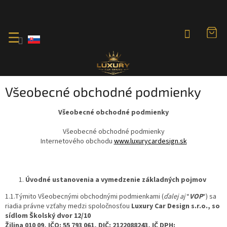
Prejsť
na
obsah
Všeobecné obchodné podmienky
Všeobecné obchodné podmienky
Všeobecné obchodné podmienky
Internetového obchodu
www.luxurycardesign.sk
Úvodné ustanovenia a vymedzenie základných pojmov
1.1.Týmito Všeobecnými obchodnými podmienkami (
ďalej aj
“
VOP
“) sa
riadia právne vzťahy medzi spoločnosťou
Luxury Car Design
s.r.o., so
sídlom Školský dvor 12/10
Žilina 010 09, IČO: 55 793 061, DIČ: 2122088243, IČ DPH: