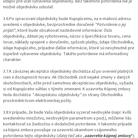
údajov pre účel vybavenia objednávky. Bez takéhoto potvrdenia nie je
možné objednávku odoslať.
3.6.Po spracovaní objednávky bude Kupujúcemu, na e-mailovú adresu
uvedenú v objednávke, bezprostredne doručené
“Potvrdenie o jej
prijatí“
, ktoré bude obsahovať nasledovné informácie: číslo
objednávky, dátum jej vyhotovenia, názov a špecifikácia tovaru, cena
tovar, náklady spojené s doručením, spôsob platby, údaje Obchodníka,
údaje Kupujúceho, prípadne ďalšie informácie, ktoré sú nevyhnutné pre
úspešné vybavenie objednávky. Takéto potvrdenie má informatívny
charakter.
3.7.K záväznej akceptácii objednávky dochádza až po overení platných
cien a dostupnosti tovaru. Ak Obchodník zistí nejaké zmeny v daných
skutočnostiach, ešte pred samotnou akceptáciou objednávky, vyžiada
si od Kupujúceho súhlas s týmito zmenami. K uzavretiu Kúpnej zmluvy
teda dochádza “
Akceptáciou objednávky“
zo strany Obchodníka
prostredníctvom elektronickej pošty.
3.8.V prípade, že bude Vaša objednávka vyzerať neobvykle (napr. kvôli
uvedenému množstvu, neobvyklým parametrom a pod.), môžeme Vás
kontaktovať so žiadosťou o dodatočné potvrdenie. V takomto prípade
sa kúpna zmluva považuje za uzavretú okamihom vzájomného
potvrdenia tejto objednávky (
ďalej tiež ako „
uzavretie kúpnej zmluvy
“).