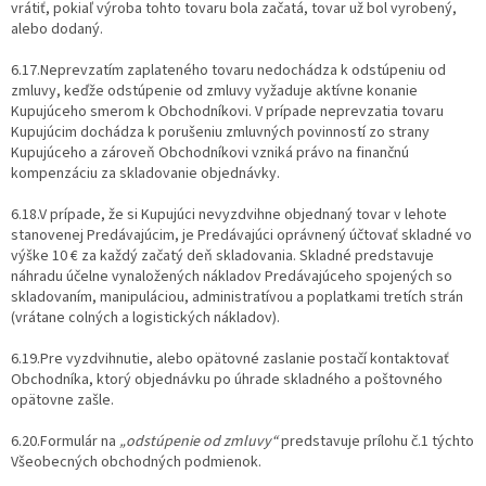
vrátiť, pokiaľ výroba tohto tovaru bola začatá, tovar už bol vyrobený,
alebo dodaný.
6.17.Neprevzatím zaplateného tovaru nedochádza k odstúpeniu od
zmluvy, keďže odstúpenie od zmluvy vyžaduje aktívne konanie
Kupujúceho smerom k Obchodníkovi. V prípade neprevzatia tovaru
Kupujúcim dochádza k porušeniu zmluvných povinností zo strany
Kupujúceho a zároveň Obchodníkovi vzniká právo na finančnú
kompenzáciu za skladovanie objednávky.
6.18.V prípade, že si Kupujúci nevyzdvihne objednaný tovar v lehote
stanovenej Predávajúcim, je Predávajúci oprávnený účtovať skladné vo
výške 10 € za každý začatý deň skladovania. Skladné predstavuje
náhradu účelne vynaložených nákladov Predávajúceho spojených so
skladovaním, manipuláciou, administratívou a poplatkami tretích strán
(vrátane colných a logistických nákladov).
6.19.Pre vyzdvihnutie, alebo opätovné zaslanie postačí kontaktovať
Obchodníka, ktorý objednávku po úhrade skladného a poštovného
opätovne zašle.
6.20.Formulár na
„odstúpenie od zmluvy“
predstavuje prílohu č.1 týchto
Všeobecných obchodných podmienok.