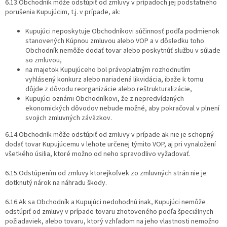
6.13.Obchodník môže odstúpiť od zmluvy v prípadoch jej podstatného
porušenia Kupujúcim, t.j. v prípade, ak:
Kupujúci neposkytuje Obchodníkovi súčinnosť podľa podmienok
stanovených Kúpnou zmluvou alebo VOP a v dôsledku toho
Obchodník nemôže dodať tovar alebo poskytnúť službu v súlade
so zmluvou,
na majetok Kupujúceho bol právoplatným rozhodnutím
vyhlásený konkurz alebo nariadená likvidácia, ibaže k tomu
dôjde z dôvodu reorganizácie alebo reštrukturalizácie,
Kupujúci oznámi Obchodníkovi, že z nepredvídaných
ekonomických dôvodov nebude možné, aby pokračoval v plnení
svojich zmluvných záväzkov.
6.14.Obchodník môže odstúpiť od zmluvy v prípade ak nie je schopný
dodať tovar Kupujúcemu v lehote určenej týmito VOP, aj pri vynaložení
všetkého úsilia, ktoré možno od neho spravodlivo vyžadovať.
6.15.Odstúpením od zmluvy ktorejkoľvek zo zmluvných strán nie je
dotknutý nárok na náhradu škody.
6.16.Ak sa Obchodník a Kupujúci nedohodnú inak, Kupujúci nemôže
odstúpiť od zmluvy v prípade tovaru zhotoveného podľa špeciálnych
požiadaviek, alebo tovaru, ktorý vzhľadom na jeho vlastnosti nemožno