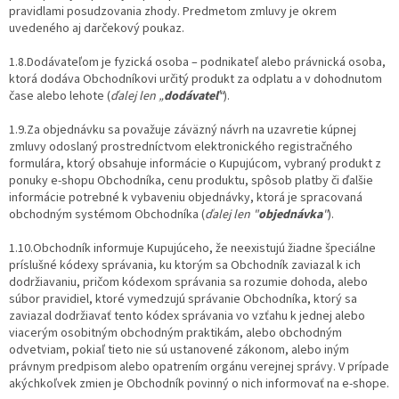
pravidlami posudzovania zhody. Predmetom zmluvy je okrem
uvedeného aj darčekový poukaz.
1.8.Dodávateľom je fyzická osoba – podnikateľ alebo právnická osoba,
ktorá dodáva Obchodníkovi určitý produkt za odplatu a v dohodnutom
čase alebo lehote (
ďalej len „
dodávateľ
“
).
1.9.Za objednávku sa považuje záväzný návrh na uzavretie kúpnej
zmluvy odoslaný prostredníctvom elektronického registračného
formulára, ktorý obsahuje informácie o Kupujúcom, vybraný produkt z
ponuky e-shopu Obchodníka, cenu produktu, spôsob platby či ďalšie
informácie potrebné k vybaveniu objednávky, ktorá je spracovaná
obchodným systémom Obchodníka (
ďalej len "
objednávka
"
).
1.10.Obchodník informuje Kupujúceho, že neexistujú žiadne špeciálne
príslušné kódexy správania, ku ktorým sa Obchodník zaviazal k ich
dodržiavaniu, pričom kódexom správania sa rozumie dohoda, alebo
súbor pravidiel, ktoré vymedzujú správanie Obchodníka, ktorý sa
zaviazal dodržiavať tento kódex správania vo vzťahu k jednej alebo
viacerým osobitným obchodným praktikám, alebo obchodným
odvetviam, pokiaľ tieto nie sú ustanovené zákonom, alebo iným
právnym predpisom alebo opatrením orgánu verejnej správy. V prípade
akýchkoľvek zmien je Obchodník povinný o nich informovať na e-shope.