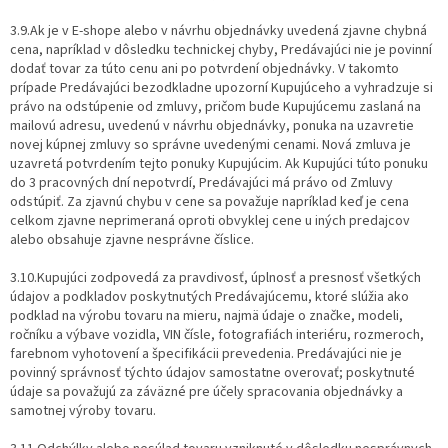
3.9.Ak je v E-shope alebo v návrhu objednávky uvedená zjavne chybná
cena, napríklad v dôsledku technickej chyby, Predávajúci nie je povinní
dodať tovar za túto cenu ani po potvrdení objednávky. V takomto
prípade Predávajúci bezodkladne upozorní Kupujúceho a vyhradzuje si
právo na odstúpenie od zmluvy, pričom bude Kupujúcemu zaslaná na
mailovú adresu, uvedenú v návrhu objednávky, ponuka na uzavretie
novej kúpnej zmluvy so správne uvedenými cenami. Nová zmluva je
uzavretá potvrdením tejto ponuky Kupujúcim. Ak Kupujúci túto ponuku
do 3 pracovných dní nepotvrdí, Predávajúci má právo od Zmluvy
odstúpiť. Za zjavnú chybu v cene sa považuje napríklad keď je cena
celkom zjavne neprimeraná oproti obvyklej cene u iných predajcov
alebo obsahuje zjavne nesprávne číslice.
3.10.Kupujúci zodpovedá za pravdivosť, úplnosť a presnosť všetkých
údajov a podkladov poskytnutých Predávajúcemu, ktoré slúžia ako
podklad na výrobu tovaru na mieru, najmä údaje o značke, modeli,
ročníku a výbave vozidla, VIN čísle, fotografiách interiéru, rozmeroch,
farebnom vyhotovení a špecifikácii prevedenia. Predávajúci nie je
povinný správnosť týchto údajov samostatne overovať; poskytnuté
údaje sa považujú za záväzné pre účely spracovania objednávky a
samotnej výroby tovaru.