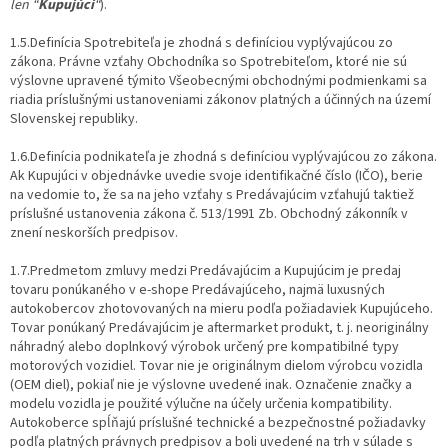
len “
Kupujúci
“
).
1.5.Definícia Spotrebiteľa je zhodná s definíciou vyplývajúcou zo
zákona. Právne vzťahy Obchodníka so Spotrebiteľom, ktoré nie sú
výslovne upravené týmito Všeobecnými obchodnými podmienkami sa
riadia príslušnými ustanoveniami zákonov platných a účinných na území
Slovenskej republiky.
1.6.Definícia podnikateľa je zhodná s definíciou vyplývajúcou zo zákona.
Ak Kupujúci v objednávke uvedie svoje identifikačné číslo (IČO), berie
na vedomie to, že sa na jeho vzťahy s Predávajúcim vzťahujú taktiež
príslušné ustanovenia zákona č. 513/1991 Zb. Obchodný zákonník v
znení neskorších predpisov.
1.7.Predmetom zmluvy medzi Predávajúcim a Kupujúcim je predaj
tovaru ponúkaného v e-shope Predávajúceho, najmä luxusných
autokobercov zhotovovaných na mieru podľa požiadaviek Kupujúceho.
Tovar ponúkaný Predávajúcim je aftermarket produkt, t. j. neoriginálny
náhradný alebo doplnkový výrobok určený pre kompatibilné typy
motorových vozidiel. Tovar nie je originálnym dielom výrobcu vozidla
(OEM diel), pokiaľ nie je výslovne uvedené inak. Označenie značky a
modelu vozidla je použité výlučne na účely určenia kompatibility.
Autokoberce spĺňajú príslušné technické a bezpečnostné požiadavky
podľa platných právnych predpisov a boli uvedené na trh v súlade s