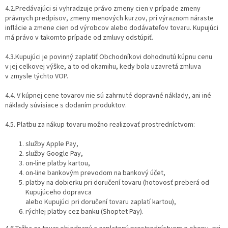
4.2.Predávajúci si vyhradzuje právo zmeny cien v prípade zmeny
právnych predpisov, zmeny menových kurzov, pri výraznom náraste
inflácie a zmene cien od výrobcov alebo dodávateľov tovaru. Kupujúci
má právo v takomto prípade od zmluvy odstúpiť.
4.3.Kupujúci je povinný zaplatiť Obchodníkovi dohodnutú kúpnu cenu
v jej celkovej výške, a to od okamihu, kedy bola uzavretá zmluva
v zmysle týchto VOP.
4.4. V kúpnej cene tovarov nie sú zahrnuté dopravné náklady, ani iné
náklady súvisiace s dodaním produktov.
4.5. Platbu za nákup tovaru možno realizovať prostredníctvom:
služby Apple Pay,
služby Google Pay,
on-line platby kartou,
on-line bankovým prevodom na bankový účet,
platby na dobierku pri doručení tovaru (hotovosť preberá od
Kupujúceho dopravca
alebo Kupujúci pri doručení tovaru zaplatí kartou),
rýchlej platby cez banku (Shoptet Pay).