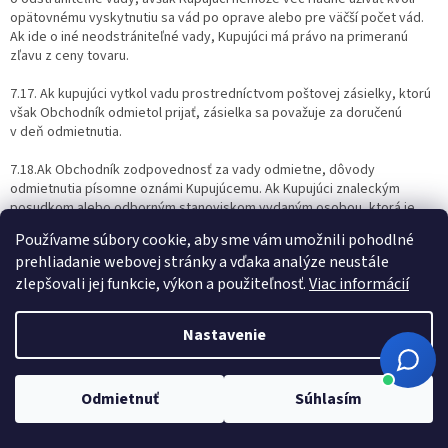
opätovnému vyskytnutiu sa vád po oprave alebo pre väčší počet vád.
Ak ide o iné neodstrániteľné vady, Kupujúci má právo na primeranú
zľavu z ceny tovaru.
7.17. Ak kupujúci vytkol vadu prostredníctvom poštovej zásielky, ktorú
však Obchodník odmietol prijať, zásielka sa považuje za doručenú
v deň odmietnutia.
7.18.Ak Obchodník zodpovednosť za vady odmietne, dôvody
odmietnutia písomne oznámi Kupujúcemu. Ak Kupujúci znaleckým
posudkom alebo odborným stanoviskom vydaným osobou, ktorá je
akreditovaná, autorizovaná alebo notifikovaná dokáže zodpovednosť
Používame súbory cookie, aby sme vám umožnili pohodlné
Obchodníka za vadu, môže vadu vytknúť opakovane a Obchodník ju
prehliadanie webovej stránky a vďaka analýze neustále
nemôže odmietnuť. Právo na náhradu nákladov Kupujúceho spojených
zlepšovali jej funkcie, výkon a použiteľnosť.
Viac informácií
so znaleckým posudkom a odborným stanoviskom si Kupujúci musí
uplatniť u Obchodníka najneskôr do dvoch mesiacov od dodania
opraveného alebo náhradného tovaru, vyplatenia zľavy z ceny alebo
Nastavenie
vrátenia ceny po odstúpení od zmluvy, inak právo zanikne.
7.19.Predávajúci dodá opravený tovar alebo náhradný tovar
Kupujúcemu rovnakým alebo obdobným spôsobom, akým mu Kupujúci
Odmietnuť
Súhlasím
tovar s vadou dodal, ak sa strany nedohodnú inak.