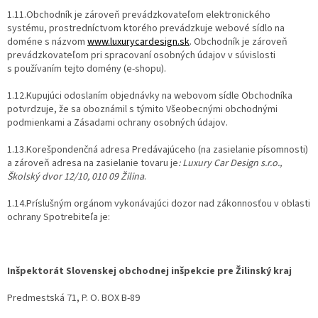
1.11.Obchodník je zároveň prevádzkovateľom elektronického
systému, prostredníctvom ktorého prevádzkuje webové sídlo na
doméne s názvom
www.luxurycardesign.sk
. Obchodník je zároveň
prevádzkovateľom pri spracovaní osobných údajov v súvislosti
s používaním tejto domény (e-shopu).
1.12.Kupujúci odoslaním objednávky na webovom sídle Obchodníka
potvrdzuje, že sa oboznámil s týmito Všeobecnými obchodnými
podmienkami a Zásadami ochrany osobných údajov.
1.13.Korešpondenčná adresa Predávajúceho (na zasielanie písomnosti)
a zároveň adresa na zasielanie tovaru je
: Luxury Car Design s.r.o.,
Školský dvor 12/10, 010 09 Žilina
.
1.14.Príslušným orgánom vykonávajúci dozor nad zákonnosťou v oblasti
ochrany Spotrebiteľa je:
Inšpektorát Slovenskej obchodnej inšpekcie pre Žilinský kraj
Predmestská 71, P. O. BOX B-89