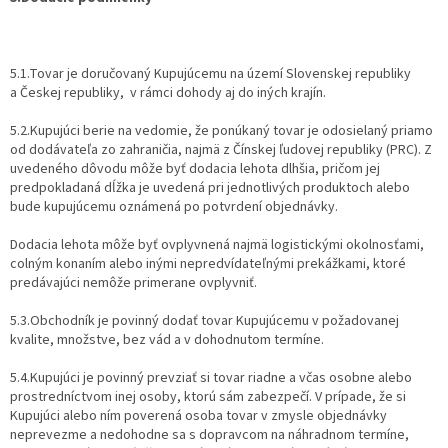
5.1.Tovar je doručovaný Kupujúcemu na území Slovenskej republiky
a Českej republiky, v rámci dohody aj do iných krajín.
5.2.Kupujúci berie na vedomie, že ponúkaný tovar je odosielaný priamo
od dodávateľa zo zahraničia, najmä z Čínskej ľudovej republiky (PRC). Z
uvedeného dôvodu môže byť dodacia lehota dlhšia, pričom jej
predpokladaná dĺžka je uvedená pri jednotlivých produktoch alebo
bude kupujúcemu oznámená po potvrdení objednávky.
Dodacia lehota môže byť ovplyvnená najmä logistickými okolnosťami,
colným konaním alebo inými nepredvídateľnými prekážkami, ktoré
predávajúci nemôže primerane ovplyvniť.
5.3.Obchodník je povinný dodať tovar Kupujúcemu v požadovanej
kvalite, množstve, bez vád a v dohodnutom termíne.
5.4.Kupujúci je povinný prevziať si tovar riadne a včas osobne alebo
prostredníctvom inej osoby, ktorú sám zabezpečí. V prípade, že si
Kupujúci alebo ním poverená osoba tovar v zmysle objednávky
neprevezme a nedohodne sa s dopravcom na náhradnom termíne,