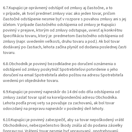
6.7.Kupujúci je oprávnený odstúpiť od zmluvy aj čiastočne, a to
v prípade, ak tvorí predmet zmluvy viac ako jeden tovar, pričom
čiastočné odstúpenie nesmie byť v rozpore s povahou zmluvy ani s jej
účelom. V prípade čiastočného odstúpenia od zmluvy je Kupujúci
povinný v prejave, ktorým od zmluvy odstupuje, uviesť aj konkrétnu
špecifikáciu tovaru, ktorý je predmetom čiastočného odstúpenia od
zmluvy (napr. uvedením veľkosti, druhu tovaru a pod.). Ak bol tovar
dodávaný po častiach, lehota začína plynúť od dodania poslednej časti
tovaru.
6.8.Obchodník je povinný bezodkladne po doručení oznámenia o
odstúpení od zmluvy poskytnúť Spotrebiteľovi potvrdenie o jeho
doručení na email Spotrebiteľa alebo poštou na adresu Spotrebiteľa
uvedenú pri objednávke tovaru.
6.9.Kupujúci je povinný najneskôr do 14 dní odo dňa odstúpenia od
zmluvy zaslať tovar späť na korešpondenčnú adresu Obchodníka.
Lehota podľa prvej vety sa považuje za zachovanú, ak bol tovar
odovzdaný na prepravu najneskôr v posledný deň lehoty.
6.10.Kupujúci je povinný zabezpečiť, aby sa tovar nepoškodený vrátil
Obchodníkovi, nebezpečenstvo škody znáša až do podania zásielky
Dopravcovi. Vrátený tovar nesmie byť upravovaný, opotrebovaný,