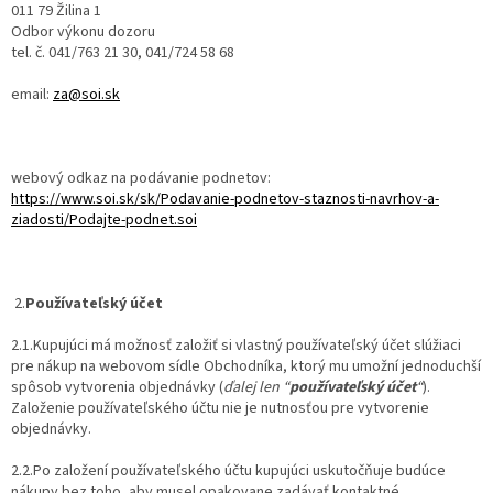
011 79 Žilina 1
Odbor výkonu dozoru
tel. č. 041/763 21 30, 041/724 58 68
email:
za@soi.sk
webový odkaz na podávanie podnetov:
https://www.soi.sk/sk/Podavanie-podnetov-staznosti-navrhov-a-
ziadosti/Podajte-podnet.soi
2.
Používateľský účet
2.1.Kupujúci má možnosť založiť si vlastný používateľský účet slúžiaci
pre nákup na webovom sídle Obchodníka, ktorý mu umožní jednoduchší
spôsob vytvorenia objednávky (
ďalej len “
používateľský účet
“
).
Založenie používateľského účtu nie je nutnosťou pre vytvorenie
objednávky.
2.2.Po založení používateľského účtu kupujúci uskutočňuje budúce
nákupy bez toho, aby musel opakovane zadávať kontaktné