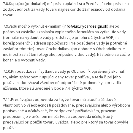
7.8.Kupujúci (podnikateľ) má právo uplatniť si u Predávajúceho práva zo
zodpovednosti za vady tovaru najneskôr do 12 mesiacov od dodania
tovaru.
7.9.Vadu možno vytknúť e-mailom (
info@luxurycardesign.sk
) alebo
poštovou zásielkou zaslaním vyplneného formulára na vytknutie vady
(formulár na vytknutie vady predstavuje prílohu č.2 týchto VOP) na
korešpondenčnú adresu spoločnosti. Pre posúdenie vady je potrebné
zaslať predmetný tovar Obchodníkovi (po dohode s Obchodníkom je
možnosť zaslať len fotografie, prípadne video vady). Následne sa začne
konanie o vytknutí vady.
7.10.Pri posudzovaní vytknutia vady je Obchodník oprávnený skúmať
to, akým spôsobom Kupujúci daný tovar používal, a teda či pri jeho
používaní dodržiaval všeobecné odporúčané podmienky a pravidlá
užívania, ktoré sú uvedené v bode 7.4. týchto VOP.
7.11.Predávajúci zodpovedá za to, že tovar má akosť a úžitkové
vlastnosti vo všeobecnosti požadované, predávajúcim alebo výrobcom
popisované a očakávané, že zodpovedá požiadavkám, právnym
predpisom, je v určenom množstve, a zodpovedá účelu, ktorý
predávajúci pri použití tovaru uvádza, alebo pre ktorý sa tovar obvykle
používa.