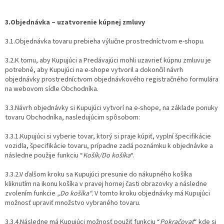
3.Objednávka – uzatvorenie kúpnej zmluvy
3.1.Objednávka tovaru prebieha výlučne prostredníctvom e-shopu.
3.2.K tomu, aby Kupujúci a Predávajúci mohli uzavrieť kúpnu zmluvu je
potrebné, aby Kupujúci na e-shope vytvoril a dokončil návrh
objednávky prostredníctvom objednávkového registračného formulára
na webovom sídle Obchodníka.
3.3.Návrh objednávky si Kupujúci vytvorí na e-shope, na základe ponuky
tovaru Obchodníka, nasledujúcim spôsobom:
3.3.1.Kupujúci si vyberie tovar, ktorý si praje kúpiť, vyplní špecifikácie
vozidla, špecifikácie tovaru, prípadne zadá poznámku k objednávke a
následne použije funkciu “
Košík/Do košíka
“.
3.3.2.V ďalšom kroku sa Kupujúci presunie do nákupného košíka
kliknutím na ikonu košíka v pravej hornej časti obrazovky a následne
zvolením funkcie
„Do košíka“.
V tomto kroku objednávky má Kupujúci
možnosť upraviť množstvo vybraného tovaru.
3.3.4.Následne má Kupujúci možnosť použiť funkciu “
Pokračovať
“ kde si