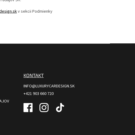
design.sk
v sekcii Podmienky
KONTAKT
INFO@LUXURYCARDESIGN.SK
+421 903 660 720
AJOV