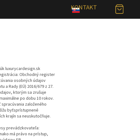
KONTAKT
úk luxurycardesign.sk
 registrácia: Obchodný register
cúvania osobných údajov
tu a Rady (EÚ) 2016/679 z 27.
dajov, ktorým sa zrušuje
 maximálne po dobu 10 rokov.
ť spracúvania založeného
môžu byťsprístupnené
ch krajín sa neuskutočňuje.
esy prevádzkovateľa:
nako má právo na prístup,
h údajov SR.