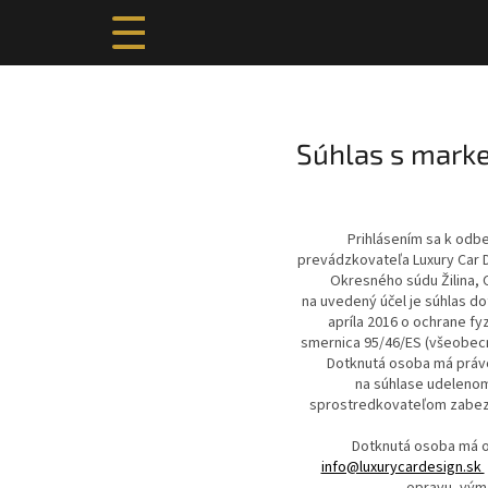
Prejsť
na
obsah
Súhlas s mark
Prihlásením sa k odb
prevádzkovateľa Luxury Car Des
Okresného súdu Žilina, Od
na uvedený účel je súhlas do
apríla 2016 o ochrane f
smernica 95/46/ES (všeobecn
Dotknutá osoba má právo
na súhlase udelenom
sprostredkovateľom zabezpe
Dotknutá osoba má o
info@luxurycardesign.sk
opravu, vým