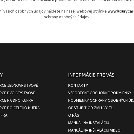
ní Vašich osobných údajov nájdete na našej webovej stránke
www.luxurycar
ochrany osobných údajov.
Y
INFORMÁCIE PRE VÁS
RCE JEDNOVRSTVOVÉ
KONTAKTY
RCE DVOJVRSTVOVÉ
VŠEOBECNÉ OBCHODNÉ PODMIENKY
CE NA DNO KUFRA
PODMIENKY OCHRANY OSOBNÝCH ÚD
CE DO CELÉHO KUFRA
ODSTÚPIŤ OD ZMLUVY TU
UFRA
O NÁS
MANUÁL NA INŠTALÁCIU
MANUÁL NA INŠTALÁCIU VIDEO