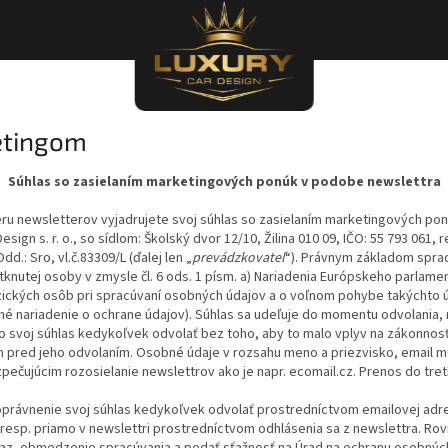
Prihlásenie
etingom
Súhlas so zasielaním marketingových ponúk v podobe newslettra
eru newsletterov vyjadrujete svoj súhlas so zasielaním marketingových pon
ign s. r. o., so sídlom: Školský dvor 12/10, Žilina 010 09, IČO: 55 793 061,
d.: Sro, vl.č.83309/L (ďalej len „
prevádzkovateľ
“). Právnym základom spra
tknutej osoby v zmysle čl. 6 ods. 1 písm. a) Nariadenia Európskeho parlamen
yzických osôb pri spracúvaní osobných údajov a o voľnom pohybe takýchto ú
é nariadenie o ochrane údajov). Súhlas sa udeľuje do momentu odvolania,
 svoj súhlas kedykoľvek odvolať bez toho, aby to malo vplyv na zákonnos
 pred jeho odvolaním. Osobné údaje v rozsahu meno a priezvisko, email 
čujúcim rozosielanie newslettrov ako je napr. ecomail.cz. Prenos do tretí
právnenie svoj súhlas kedykoľvek odvolať prostredníctvom emailovej adr
resp. priamo v newslettri prostredníctvom odhlásenia sa z newslettra. Rov
az, obmedzenie spracúvania a podať sťažnosť na Úrad na ochranu osobnýc